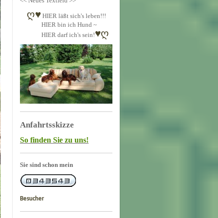
<< Neues Textfeld >>
ღ
♥
HIER läßt sich's leben!!!
HIER bin ich Hund ~
♥ღ
HIER darf ich's sein!
Anfahrtsskizze
So finden Sie zu uns!
Sie sind schon mein
Besucher