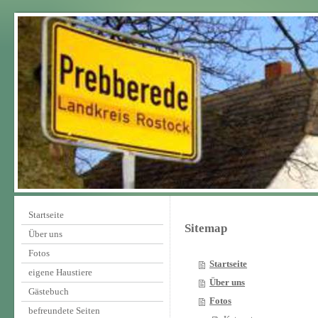
Startseite
Sitemap
Über uns
Fotos
Startseite
eigene Haustiere
Über uns
Gästebuch
Fotos
befreundete Seiten