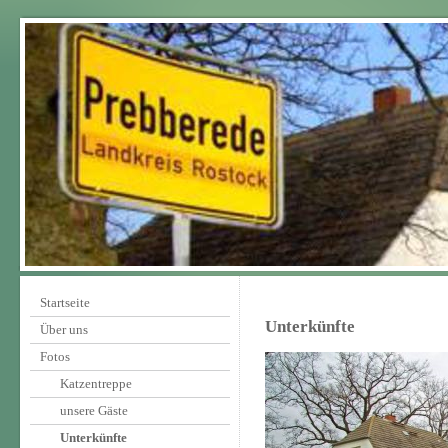
Startseite
Unterkünfte
Über uns
Fotos
Katzentreppe
unsere Gäste
Unterkünfte